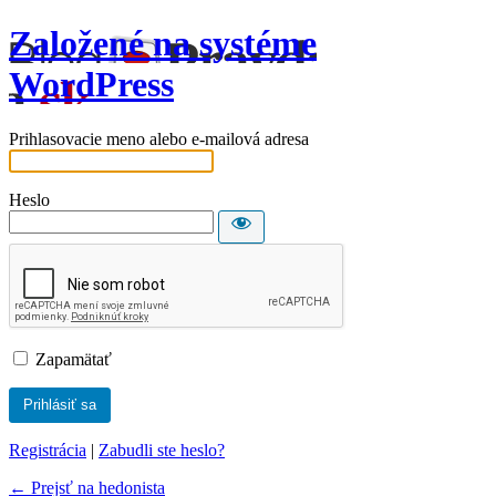
Založené na systéme
WordPress
Prihlasovacie meno alebo e-mailová adresa
Heslo
Zapamätať
Registrácia
|
Zabudli ste heslo?
← Prejsť na hedonista